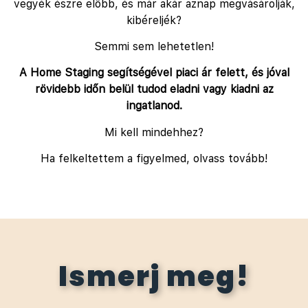
vegyék észre előbb, és már akár aznap megvásárolják,
kibéreljék?
Semmi sem lehetetlen!
A Home Staging segítségével piaci ár felett, és jóval
rövidebb időn belül tudod eladni vagy kiadni az
ingatlanod.
Mi kell mindehhez?
Ha felkeltettem a figyelmed, olvass tovább!
Ismerj meg!