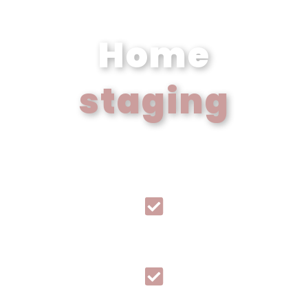
Home
staging
INGATLANOK FELKÉSZÍTÉSE
ELADÁSRA VAGY KIADÁSRA
Megfizethető
Hatékony